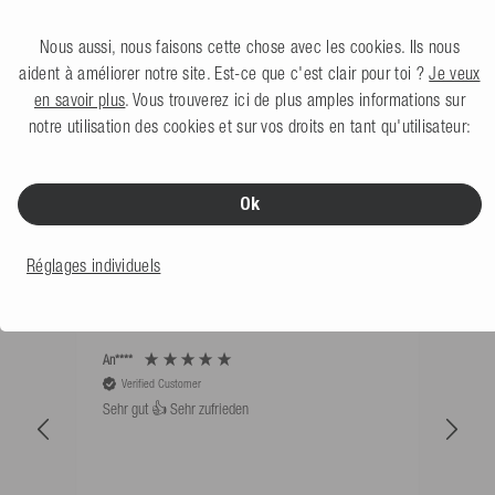
999,99 €
Prix de vente conseillé 1 899,99 €
Nous aussi, nous faisons cette chose avec les cookies. Ils nous
aident à améliorer notre site. Est-ce que c'est clair pour toi ?
Je veux
en savoir plus
. Vous trouverez ici de plus amples informations sur
notre utilisation des cookies et sur vos droits en tant qu'utilisateur:
Ok
CE QUE DISENT NOS CLIENTS
Réglages individuels
Trier par: Les plus récents
An****
Bernd
Verified Customer
V
Sehr gut 👍 Sehr zufrieden
Schw
als 