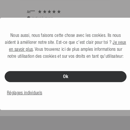
An****
Bernd
Verified Customer
V
Sehr gut 👍 Sehr zufrieden
Schw
als 
Nous aussi, nous faisons cette chose avec les cookies. Ils nous
aident à améliorer notre site. Est-ce que c'est clair pour toi ?
Je veux
en savoir plus
. Vous trouverez ici de plus amples informations sur
Köln, DE, Il y a 1 jour
notre utilisation des cookies et sur vos droits en tant qu'utilisateur:
Ok
Excellent
4,91
basé sur
623
commentaires
Réglages individuels