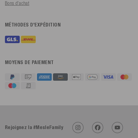
Bons d'achat
MÉTHODES D'EXPÉDITION
MOYENS DE PAIEMENT
4,91
Évaluation
623
Avis
An****
Rejoignez la #MesleFamily
Client vérifié
Twitter
Sehr gut 👍 Sehr zufrieden