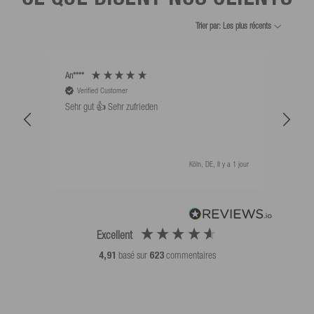
Trier par: Les plus récents
An****
Bernd
Verified Customer
V
Sehr gut 👍 Sehr zufrieden
Schw
als 
Köln, DE, Il y a 1 jour
Excellent
4,91
basé sur
623
commentaires