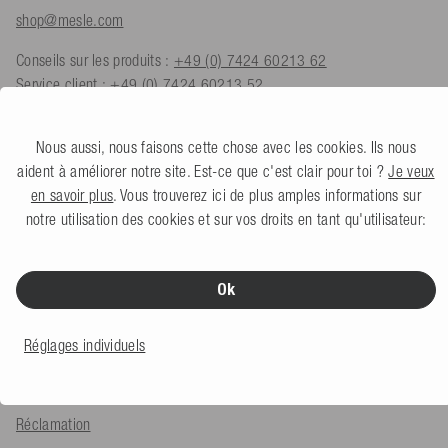
shop@mesle.com
Conseils sur les produits :
+49 (0) 7424 60213 62
Service client :
+49 (0) 7424 60213 52
Formulaire de contact
Nous aussi, nous faisons cette chose avec les cookies. Ils nous
aident à améliorer notre site. Est-ce que c'est clair pour toi ?
Je veux
en savoir plus
. Vous trouverez ici de plus amples informations sur
notre utilisation des cookies et sur vos droits en tant qu'utilisateur:
SERVICE & INFOS
Modes de paiement
Ok
Expédition et livraison
Traitement des retours
Réglages individuels
Remboursement de la TVA à l'exportation
Réclamation