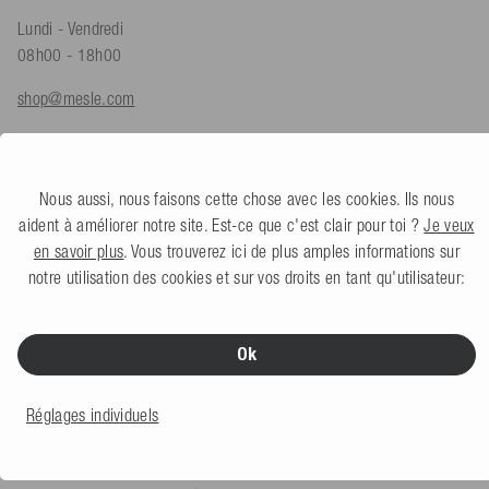
Lundi - Vendredi
08h00 - 18h00
shop@mesle.com
Conseils sur les produits :
+49 (0) 7424 60213 62
Service client :
+49 (0) 7424 60213 52
Nous aussi, nous faisons cette chose avec les cookies. Ils nous
aident à améliorer notre site. Est-ce que c'est clair pour toi ?
Je veux
Formulaire de contact
en savoir plus
. Vous trouverez ici de plus amples informations sur
notre utilisation des cookies et sur vos droits en tant qu'utilisateur:
SERVICE & INFOS
Ok
Modes de paiement
Expédition et livraison
Réglages individuels
Traitement des retours