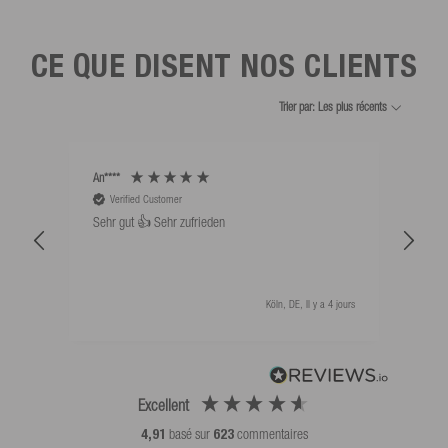
CE QUE DISENT NOS CLIENTS
Trier par: Les plus récents
An****
Bernd
Verified Customer
V
Sehr gut 👍 Sehr zufrieden
Schw
als 
Köln, DE, Il y a 4 jours
Excellent
4,91
basé sur
623
commentaires