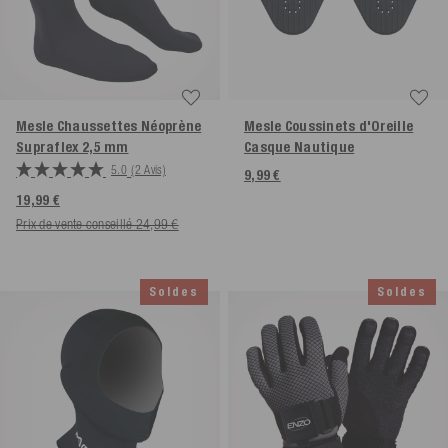
Mesle Chaussettes Néoprène
Mesle Coussinets d'Oreille
Supraflex 2,5 mm
Casque Nautique
5.0
(2 Avis)
9,99 €
19,99 €
Prix de vente conseillé 24,99 €
Soldes
Soldes