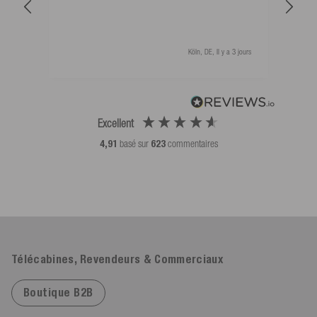
als 
Köln, DE, Il y a 3 jours
Excellent
4,91
basé sur
623
commentaires
Télécabines, Revendeurs & Commerciaux
Boutique B2B