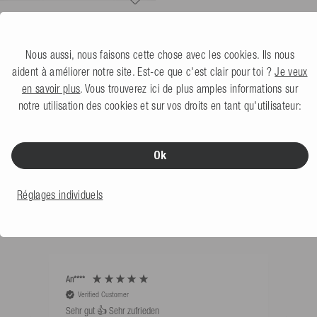
D3 Gants de Ski Nautique
Enzo Tornament
5.0
(1 Avis)
Nous aussi, nous faisons cette chose avec les cookies. Ils nous
aident à améliorer notre site. Est-ce que c'est clair pour toi ?
Je veux
119,99 €
en savoir plus
. Vous trouverez ici de plus amples informations sur
notre utilisation des cookies et sur vos droits en tant qu'utilisateur:
Ok
CE QUE DISENT NOS CLIENTS
Réglages individuels
Trier par: Les plus récents
An****
Bernd
Verified Customer
V
Sehr gut 👍 Sehr zufrieden
Schw