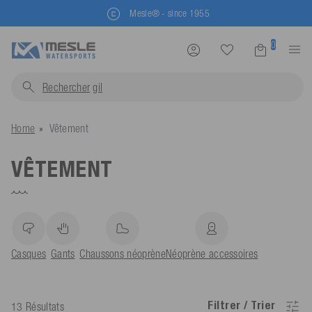
Mesle® - since 1955
0
Rechercher
gilets...
Home
Vêtement
VÊTEMENT
Casques
Gants
Chaussons néoprène
Néoprène accessoires
Filtrer / Trier
13 Résultats