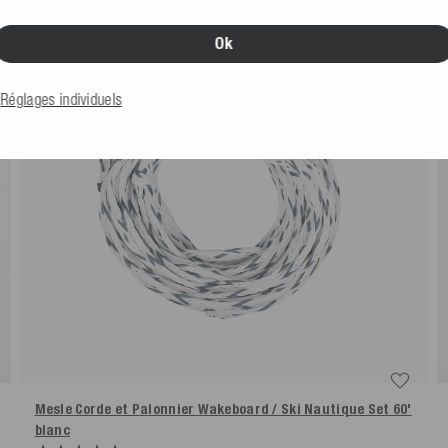
Ok
Réglages individuels
Mesle Corde et Palonnier Wakeboard / Ski Nautique Set 60'
blanc