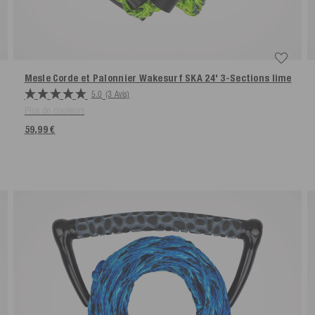
Mesle Corde et Palonnier Wakesurf SKA 24' 3-Sections
lime
5.0
(3 Avis)
Plus de couleurs
59,99 €