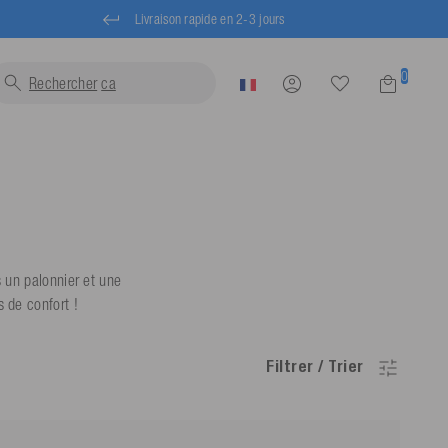
Livraison rapide en 2-3 jours
0
Rechercher
gilets...
 un palonnier et une
 de confort !
Filtrer / Trier