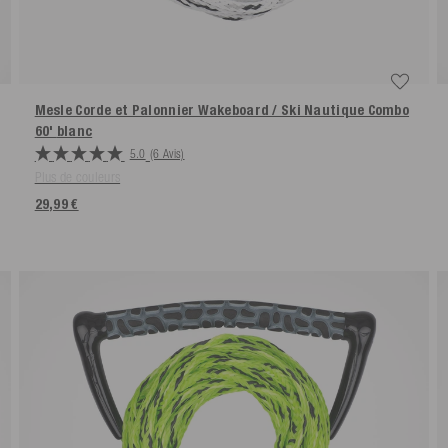
Mesle Corde et Palonnier Wakeboard / Ski Nautique Combo
60'
blanc
5.0
(6 Avis)
Plus de couleurs
29,99 €