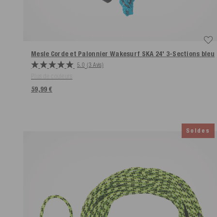
Mesle Corde et Palonnier Wakesurf SKA 24' 3-Sections
bleu
5.0
(3 Avis)
Plus de couleurs
59,99 €
Soldes