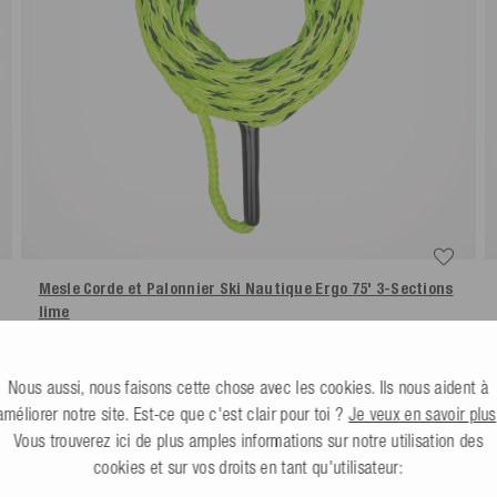
Mesle Corde et Palonnier Ski Nautique Ergo 75' 3-Sections
lime
4.8
(4 Avis)
Plus de couleurs
Nous aussi, nous faisons cette chose avec les cookies. Ils nous aident à
39,99 €
améliorer notre site. Est-ce que c'est clair pour toi ?
Je veux en savoir plus
Vous trouverez ici de plus amples informations sur notre utilisation des
cookies et sur vos droits en tant qu'utilisateur: