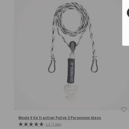
Mesle V de Traction Pulley 2 Personnes
blanc
5.0
(7 Avis)