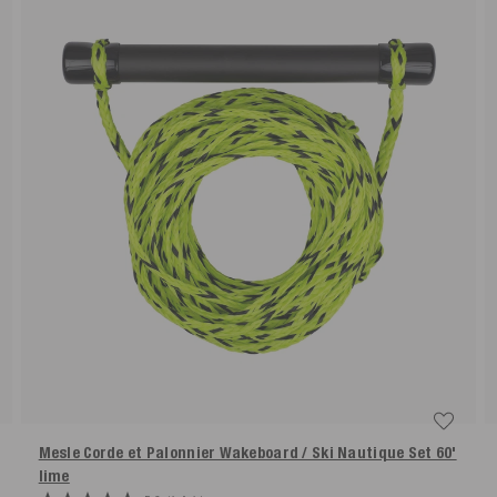
Mesle Corde et Palonnier Wakeboard / Ski Nautique Set 60'
lime