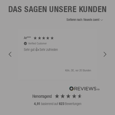
DAS SAGEN UNSERE KUNDEN
Sortieren nach: Neueste zuerst
An****
Bernd
Verified Customer
V
Sehr gut 👍 Sehr zufrieden
Schw
als 
Köln, DE, vor 20 Stunden
Hervorragend
4,91
basierend auf
623
Bewertungen