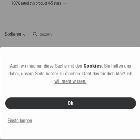
*Kostenlose Rücksendungen nur laut unseren Bedingungen, sofern das bei uns
100% rated this product 4-5 stars
Paketabmessung Länge (cm)
55
bereitgestellte Retourenlabel genutzt wird.
Produktgewicht (g)
430
Suchen:
Sortieren
Produktbewertungen
Auch wir machen diese Sache mit den
Cookies
. Sie helfen uns
dabei, unsere Seite besser zu machen. Geht das für dich klar?
Ich
Verified Customer
will mehr wissen.
Mathias ****
Hard, AT
Ok
Ich empfehle dieses Produkt
Skill Level:
Fortgeschritten
Einstellungen
Wieder kaufen:
Ja