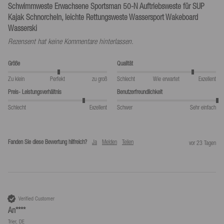
Schwimmweste Erwachsene Sportsman 50-N Auftriebsweste für SUP
Kajak Schnorcheln, leichte Rettungsweste Wassersport Wakeboard
Wasserski
Rezensent hat keine Kommentare hinterlassen.
Größe
Qualität
Zu klein
Perfekt
zu groß
Schlecht
Wie erwartet
Exzellent
Preis- Leistungsverhältnis
Benutzerfreundlichkeit
Schlecht
Exzellent
Schwer
Sehr einfach
Fanden Sie diese Bewertung hilfreich?
Ja
Melden
Teilen
vor 23 Tagen
Verified Customer
An****
Trier, DE