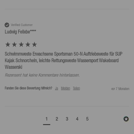
Verified Customer
Ludwig Felixbe****
Schwimmweste Erwachsene Sportsman 50-N Auftriebsweste für SUP
Kajak Schnorcheln, leichte Rettungsweste Wassersport Wakeboard
Wasserski
Rezensent hat keine Kommentare hinterlassen.
Fanden Sie diese Bewertung hilfreich?
Ja
Melden
Teilen
vor 7 Monaten
1
2
3
4
5