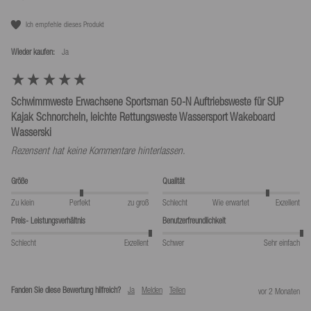
Ich empfehle dieses Produkt
Wieder kaufen:
Ja
Schwimmweste Erwachsene Sportsman 50-N Auftriebsweste für SUP
Kajak Schnorcheln, leichte Rettungsweste Wassersport Wakeboard
Wasserski
Rezensent hat keine Kommentare hinterlassen.
Größe
Qualität
Zu klein
Perfekt
zu groß
Schlecht
Wie erwartet
Exzellent
Preis- Leistungsverhältnis
Benutzerfreundlichkeit
Schlecht
Exzellent
Schwer
Sehr einfach
Fanden Sie diese Bewertung hilfreich?
Ja
Melden
Teilen
vor 2 Monaten