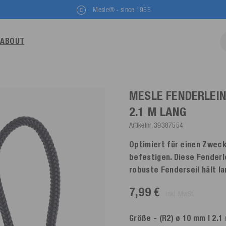
Mesle® - since 1955
ABOUT
MESLE FENDERLEI
2.1 M LANG
Artikelnr.
39387554
Optimiert für einen Zweck
befestigen. Diese Fenderl
robuste Fenderseil hält l
7,99 €
inkl. MwSt.
Größe
- (R2) ø 10 mm | 2.1