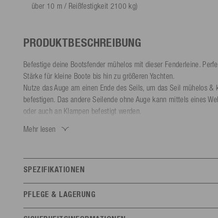
über 10 m / Reißfestigkeit 2100 kg)
PRODUKTBESCHREIBUNG
Befestige deine Bootsfender mühelos mit dieser Fenderleine. Perf
Stärke für kleine Boote bis hin zu größeren Yachten.
Nutze das Auge am einen Ende des Seils, um das Seil mühelos & 
befestigen. Das andere Seilende ohne Auge kann mittels eines Web
oder auch an Klampen befestigt werden.
Die Fenderleine aus 8-Strang Polyester ist UV- und witterungsbestä
Mehr lesen
sowie wasserabweisend. Die weiche und glatte Oberfläche des Fe
Abrieb am Boot. Das Seilende ist verscheißt und vernäht für eine e
Wähle aus verschiedenen Farben und Größen die passende Fender
SPEZIFIKATIONEN
Durchmesser 8 mm | Länge 2,1 m (Boote bis 6 m / Reißfestigkeit
Features
Durchmesser 10 mm | Länge 2,1 m (Boote zwischen 6 m - 10 m / 
PFLEGE & LAGERUNG
Durchmesser 12 mm | Länge 2,1 m (Boote über 10 m / Reißfestig
Allgemein
Nicht hohen Temperaturen aussetzen (> 60 °C). UV-geschützt und 