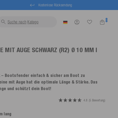
Kostenlose Rücksendung
0
Suche nach
Schwimmwe
NE MIT AUGE
SCHWARZ
(R2) Ø 10 MM |
 – Bootsfender einfach & sicher am Boot zu
eine mit Auge hat die optimale Länge & Stärke. Das
ange und schützt dein Boot!
4.8
(5 Bewertung)
 m lang