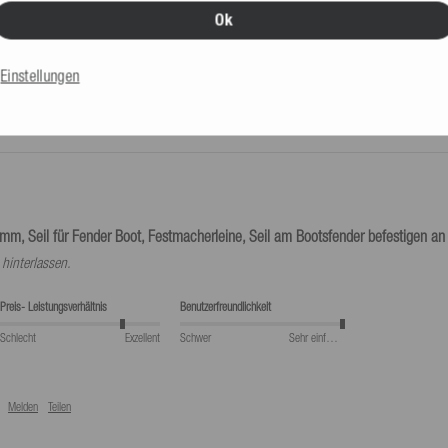
Ok
bereitgestellte Retourenlabel genutzt
Einstellungen
mm, Seil für Fender Boot, Festmacherleine, Seil am Bootsfender befestigen an 
hinterlassen.
Preis- Leistungsverhältnis
Benutzerfreundlichkeit
Schlecht
Exzellent
Schwer
Sehr einfach
Melden
Teilen