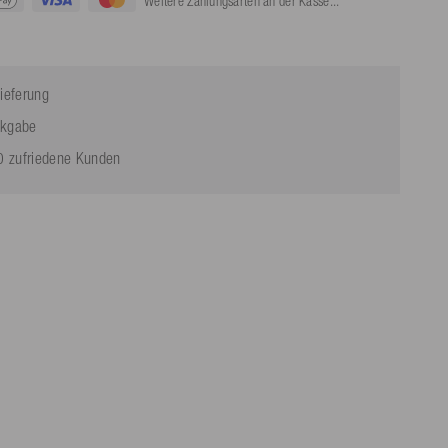
Weitere Zahlungsarten an der Kasse...
ieferung
ckgabe
 zufriedene Kunden