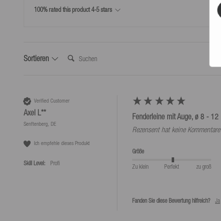
Kostenlose Rücksendungen innerhalb Deutschlands*.
100% rated this product 4-5 stars
*Kostenlose Rücksendungen nur laut unseren Bedingungen, sofern das bei uns 
wird.
Suchen:
Sortieren
Verified Customer
Axel L**
Fenderleine mit Auge, ø 8 - 12 
Senftenberg, DE
Rezensent hat keine Kommentare 
Ich empfehle dieses Produkt
Größe
Skill Level:
Profi
Zu klein
Perfekt
zu groß
Fanden Sie diese Bewertung hilfreich?
Ja