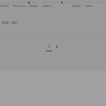
Schlecht
Wie erwartet
Exzellent
Schlecht
Exzellent
Schwer
Melden
Teilen
1
2