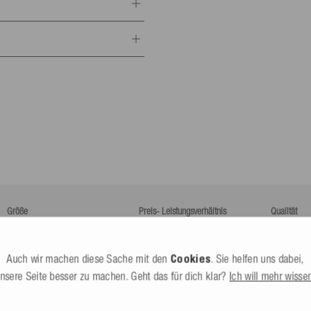
antwortlicher
portartikel GmbH
 2.1 m lang
.
8-10
Alle Infos
r
Dürbheim,
Deutschland
esle.com
lands*.
24 602130
it dem du den Status deines
Größe
Preis- Leistungsverhältnis
Qualität
Zu klein
Perfekt
zu groß
Schlecht
Exzellent
Schlecht
Alle Infos
Auch wir machen diese Sache mit den
Cookies
. Sie helfen uns dabei,
nnte Dritte (nicht Befördernde)
nsere Seite besser zu machen. Geht das für dich klar?
Ich will mehr wisse