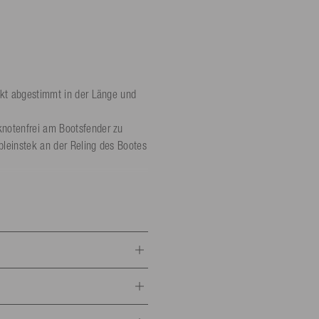
ekt abgestimmt in der Länge und
knotenfrei am Bootsfender zu
leinstek an der Reling des Bootes
ndig, salzwasserresistent
nderseils vermeidet Schäden durch
rhöhte Langlebigkeit.
leine zu deinem Boot:
 1000 kg)
Reißfestigkeit 1450 kg)
keit 2100 kg)
trocken lagern.