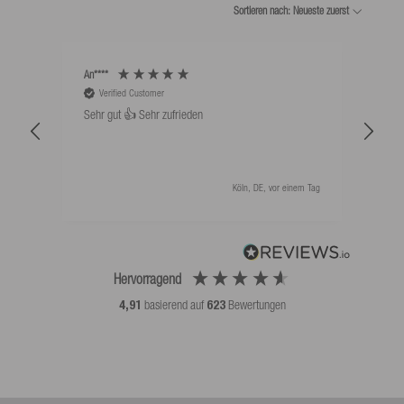
Sortieren nach: Neueste zuerst
An****
Bernd
Verified Customer
V
Sehr gut 👍 Sehr zufrieden
Schw
als 
Köln, DE, vor einem Tag
Hervorragend
4,91
basierend auf
623
Bewertungen