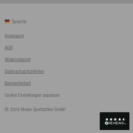
Bernd Sack****
Sprache
Verifizierter Kunde
Schwimmweste ist gut. Made in Europe waere besser als Made
Twitter
in China.
Impressum
Facebook
Hilfreich
?
Ja
Teilen
Ohmden, DE,
5.8.2026
AGB
Widerrufsrecht
Axel L**
Verifizierter Kunde
Datenschutzrichtlinien
Twitter
Nö..............
Facebook
Barrierefreiheit
Hilfreich
?
Ja
Teilen
Senftenberg, DE,
4.8.2026
Cookie Einstellungen anpassen
An****
© 2026 Mesle Sportartikel GmbH
Verifizierter Kunde
Twitter
Produkt ist in Ordnung
Facebook
Hilfreich
?
Ja
Teilen
Osnabrück, DE,
4.8.2026