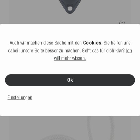
Mesle Fender Boot Ultra
dunkelblau
5.0
(4 Bewertung)
Auch wir machen diese Sache mit den
Cookies
. Sie helfen uns
Weitere Farben
dabei, unsere Seite besser zu machen. Geht das für dich klar?
Ich
19,99 €
will mehr wissen.
DAS KÖNNTE DIR AUCH GEFALLEN
Ok
Einstellungen