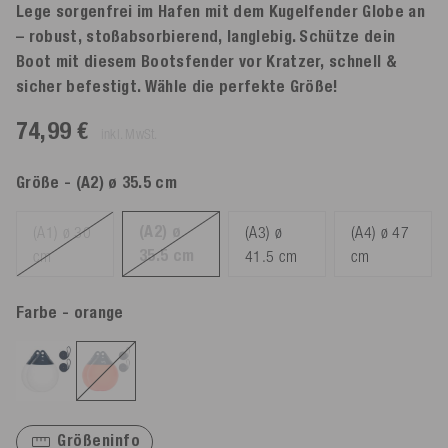
Lege sorgenfrei im Hafen mit dem Kugelfender Globe an
– robust, stoßabsorbierend, langlebig. Schütze dein
Boot mit diesem Bootsfender vor Kratzer, schnell &
sicher befestigt. Wähle die perfekte Größe!
74,99 €
inkl. MwSt.
Größe
- (A2) ø 35.5 cm
(A2) ø
(A1) ø 30
(A3) ø
(A4) ø 47
35.5 cm
cm
41.5 cm
cm
Farbe
- orange
Größeninfo