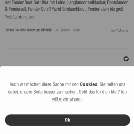
2er Fender Boot Set Ultra mit Leine, Langfender aufblasbar, Bootsfender
& Fenderseil, Fender Schiff Yacht Schlauchboot, Fender klein bis groß
Fanden Sie diese Bewertung hilfreich?
Ja
Melden
Teilen
vor 5 Monaten
Auch wir machen diese Sache mit den
Cookies
. Sie helfen uns
dabei, unsere Seite besser zu machen. Geht das für dich klar?
Ich
VERGLEICHBARE PRODUKTE
will mehr wissen.
Ok