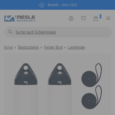
Mesle® - since 1955
0
Suche nach
Schwimmwesten...
Home
Bootszubehör
Fender Boot
Langfender