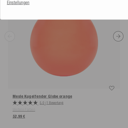
Einstellungen
Mesle Kugelfender Globe
orange
5.0
(1 Bewertung)
Weitere Farben
52,99 €