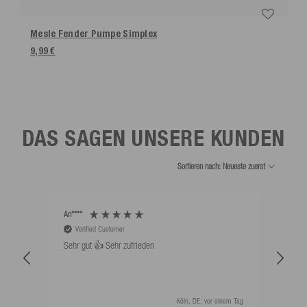
Mesle Fender Pumpe Simplex
9,99 €
DAS SAGEN UNSERE KUNDEN
Sortieren nach: Neueste zuerst
An****
Bernd
Verified Customer
V
Sehr gut 👍 Sehr zufrieden
Schw
als 
Köln, DE, vor einem Tag