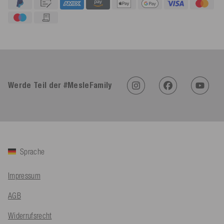
4,91
Rating
623
Bewertungen
Werde Teil der #MesleFamily
An****
Verifizierter Kunde
Twitter
Sehr gut 👍 Sehr zufrieden
Facebook
Hilfreich
?
Ja
Teilen
Köln, DE,
5.8.2026
Sprache
Bernd Sack****
Impressum
Verifizierter Kunde
Schwimmweste ist gut. Made in Europe waere besser als Made
AGB
Twitter
in China.
Facebook
Hilfreich
?
Ja
Teilen
Widerrufsrecht
Ohmden, DE,
5.8.2026