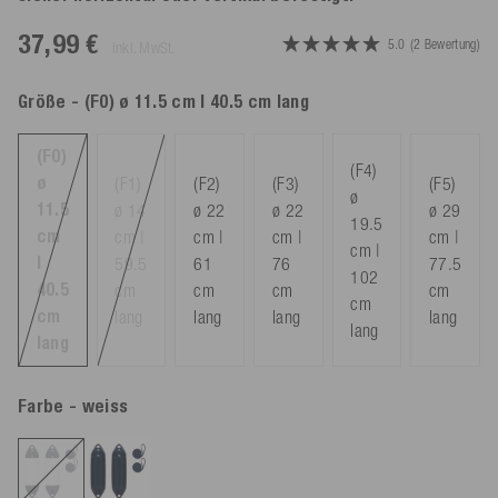
37,99 €
5.0
(2 Bewertung)
inkl. MwSt.
Größe
- (F0) ø 11.5 cm | 40.5 cm lang
(F0)
(F4)
ø
(F1)
(F2)
(F3)
(F5)
ø
11.5
ø 14
ø 22
ø 22
ø 29
19.5
cm
cm |
cm |
cm |
cm |
cm |
|
59.5
61
76
77.5
102
40.5
cm
cm
cm
cm
cm
cm
lang
lang
lang
lang
lang
lang
Farbe
- weiss