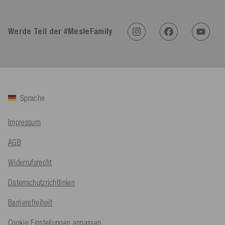
4,91
Rating
623
Bewertungen
Werde Teil der #MesleFamily
An****
Verifizierter Kunde
Twitter
Sehr gut 👍 Sehr zufrieden
Facebook
Hilfreich
?
Ja
Teilen
Köln, DE,
5.8.2026
Sprache
Bernd Sack****
Impressum
Verifizierter Kunde
Schwimmweste ist gut. Made in Europe waere besser als Made
Twitter
AGB
in China.
Facebook
Hilfreich
?
Ja
Teilen
Widerrufsrecht
Ohmden, DE,
5.8.2026
Datenschutzrichtlinien
Axel L**
Barrierefreiheit
Verifizierter Kunde
Twitter
Nö..............
Cookie Einstellungen anpassen