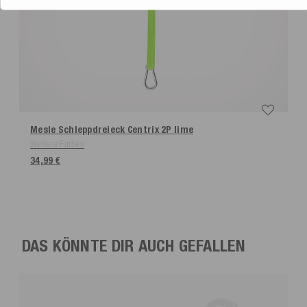
Mesle Schleppdreieck Centrix 2P
lime
Weitere Farben
34,99 €
DAS KÖNNTE DIR AUCH GEFALLEN