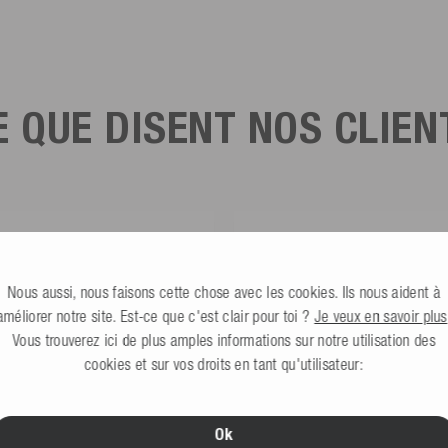
E QUE DISENT NOS CLIEN
ck****
Axel L**
fied Customer
Verified Customer
Nous aussi, nous faisons cette chose avec les cookies. Ils nous aident à
mweste ist gut. Made in Europe waere
Nö..............
als Made in China.
améliorer notre site. Est-ce que c'est clair pour toi ?
Je veux en savoir plus
Vous trouverez ici de plus amples informations sur notre utilisation des
cookies et sur vos droits en tant qu'utilisateur:
Ohmden, DE, Il y a 1 jour
Senftenberg, DE, Il 
Ok