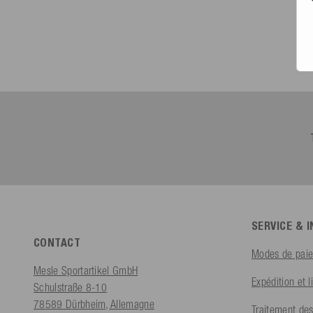
SERVICE & 
CONTACT
Modes de pai
Mesle Sportartikel GmbH
Expédition et l
Schulstraße 8-10
78589 Dürbheim, Allemagne
Traitement des