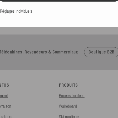
Excellent
4,91
basé sur
623
commentaires
Réglages individuels
Boutique B2B
Télécabines, Revendeurs & Commerciaux
INFOS
PRODUITS
ement
Bouées tractées
ivraison
Wakeboard
 retours
Ski nautique