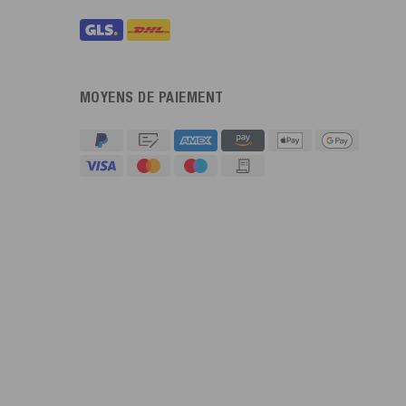
MOYENS DE PAIEMENT
4,91
Évaluation
623
Avis
An****
Client vérifié
Twitter
Sehr gut 👍 Sehr zufrieden
Facebook
Utile
?
Oui
Partager
Köln, DE,
05/08/2026
Bernd Sack****
Client vérifié
Schwimmweste ist gut. Made in Europe waere besser als Made
Twitter
in China.