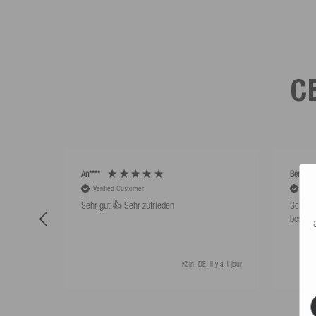
C
An****
Bernd Sa
Verified Customer
Veri
Sehr gut 👍 Sehr zufrieden
Schwim
besser 
Köln, DE, Il y a 1 jour