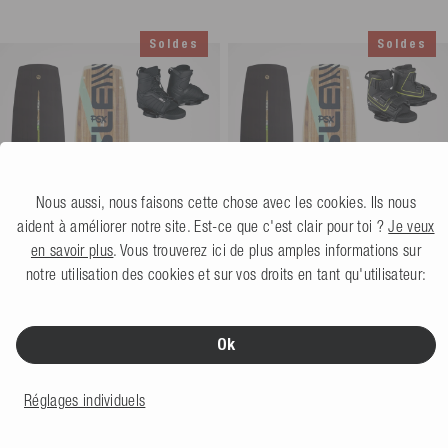
Soldes
Soldes
Nous aussi, nous faisons cette chose avec les cookies. Ils nous
aident à améliorer notre site. Est-ce que c'est clair pour toi ?
Je veux
en savoir plus
. Vous trouverez ici de plus amples informations sur
notre utilisation des cookies et sur vos droits en tant qu'utilisateur:
Mesle Pack Wakeboard PSX II
Mesle Pack Wakeboard PSX II
avec Chausse Core
135 cm
avec Chausse Fuse
135 cm
Non disponible
Non disponible
Ok
499,99 €
529,99 €
Prix de vente conseillé 779,99 €
Prix de vente conseillé 809,99 €
Réglages individuels