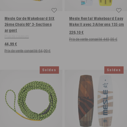
Mesle Corde Wakeboard SIX
Mesle Rental Wakeboard Easy
2ème Choix 60' 3-Sections
Wake II avec 3 Ailerons
135 cm
argent
226,10 €
Plus de couleurs
Prix de vente conseillé 449,99 €
44,99 €
Prix de vente conseillé 64,99 €
Soldes
Soldes