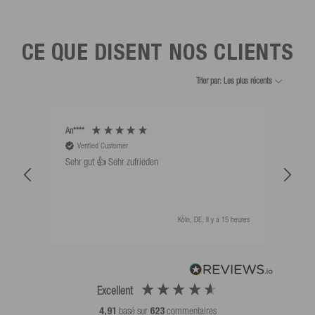
CE QUE DISENT NOS CLIENTS
Trier par: Les plus récents
An****
Bernd
Verified Customer
V
Sehr gut 👍 Sehr zufrieden
Schw
als 
Köln, DE, Il y a 15 heures
Excellent
4,91
basé sur
623
commentaires