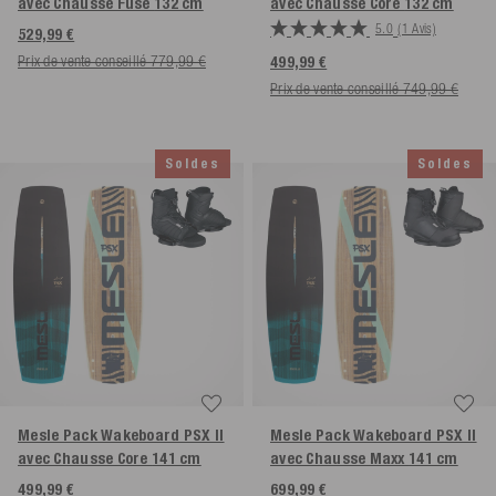
avec Chausse Fuse
132 cm
avec Chausse Core
132 cm
5.0
(1 Avis)
529,99 €
Prix de vente conseillé 779,99 €
499,99 €
Prix de vente conseillé 749,99 €
Soldes
Soldes
Mesle Pack Wakeboard PSX II
Mesle Pack Wakeboard PSX II
avec Chausse Core
141 cm
avec Chausse Maxx
141 cm
499,99 €
699,99 €