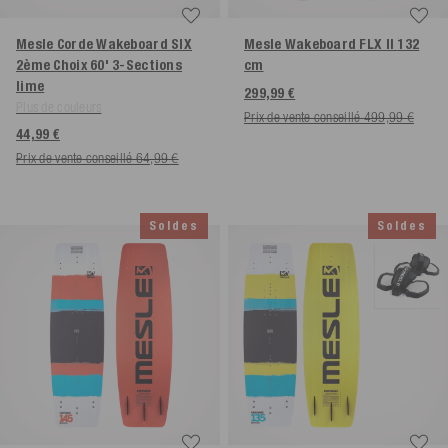
Mesle Corde Wakeboard SIX
Mesle Wakeboard FLX II
132
2ème Choix 60' 3-Sections
cm
lime
299,99 €
Plus de couleurs
Prix de vente conseillé 499,99 €
44,99 €
Prix de vente conseillé 64,99 €
Soldes
Soldes