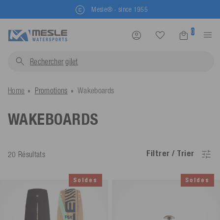
Mesle® - since 1955
0
Rechercher
gilets...
Home
Promotions
Wakeboards
WAKEBOARDS
Filtrer / Trier
20 Résultats
Soldes
Soldes