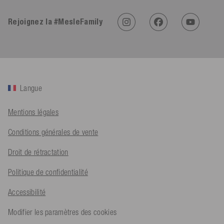
Rejoignez la #MesleFamily
An****
Client vérifié
Twitter
Sehr gut 👍 Sehr zufrieden
Facebook
Utile
?
Oui
Partager
Köln, DE,
05/08/2026
Langue
Bernd Sack****
Mentions légales
Client vérifié
Schwimmweste ist gut. Made in Europe waere besser als Made
Twitter
in China.
Conditions générales de vente
Facebook
Utile
?
Oui
Partager
Ohmden, DE,
05/08/2026
Droit de rétractation
Politique de confidentialité
Axel L**
Accessibilité
Client vérifié
Twitter
Nö..............
Facebook
Modifier les paramètres des cookies
Utile
?
Oui
Partager
Senftenberg, DE,
04/08/2026