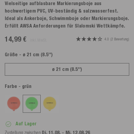
Vielseitige aufblasbare Markierungsboje aus
hochwertigem PVC, UV-beständig & salzwasserfest.
Ideal als Ankerboje, Schwimmboje oder Markierungsboje.
Erfüllt AWSA Anforderungen für Slalomski Wettkämpfe.
14,99 €
4.0
(2 Bewertung)
inkl. MwSt.
Größe
- ø 21 cm (8.5'')
ø 21 cm (8.5'')
Farbe
- grün
Auf Lager
Zustellung zwischen
Di. 11.08. - Mi. 12.08.26