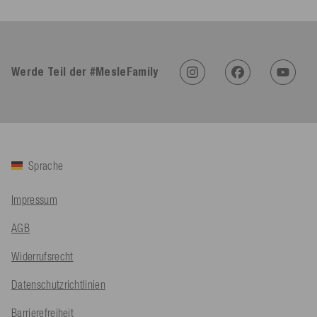
4,91
Rating
623
Bewertungen
Werde Teil der #MesleFamily
An****
Verifizierter Kunde
Twitter
Sehr gut 👍 Sehr zufrieden
Facebook
Hilfreich
?
Ja
Teilen
Köln, DE,
5.8.2026
Sprache
Bernd Sack****
Impressum
Verifizierter Kunde
Schwimmweste ist gut. Made in Europe waere besser als Made
Twitter
AGB
in China.
Facebook
Hilfreich
?
Ja
Teilen
Ohmden, DE,
5.8.2026
Widerrufsrecht
Datenschutzrichtlinien
Axel L**
Barrierefreiheit