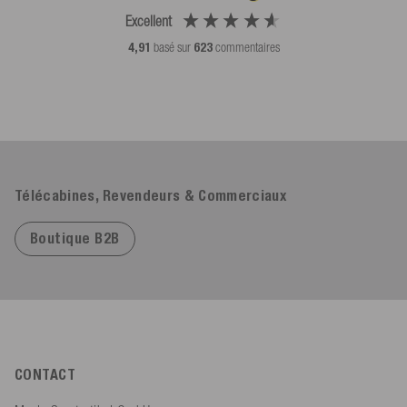
Excellent
4,91
basé sur
623
commentaires
Télécabines, Revendeurs & Commerciaux
Boutique B2B
CONTACT