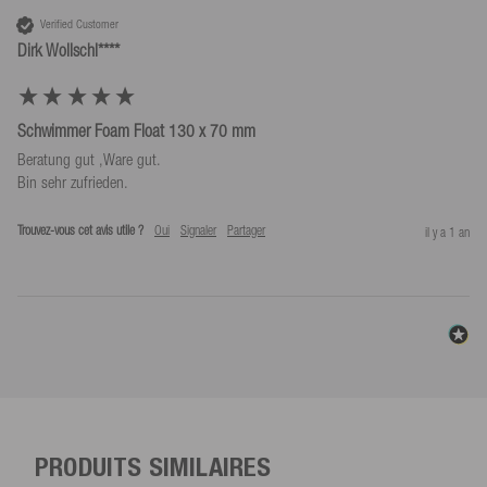
Verified Customer
Dirk Wollschl****
Schwimmer Foam Float 130 x 70 mm
Beratung gut ,Ware gut.

Bin sehr zufrieden.
Trouvez-vous cet avis utile ?
Oui
Signaler
Partager
il y a 1 an
PRODUITS SIMILAIRES