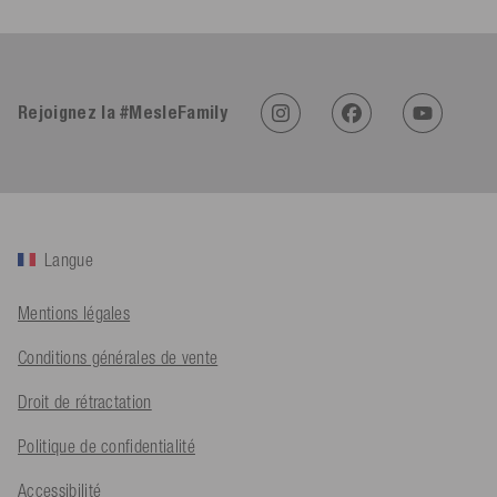
4,91
Évaluation
623
Avis
Rejoignez la #MesleFamily
An****
Client vérifié
Twitter
Sehr gut 👍 Sehr zufrieden
Facebook
Utile
?
Oui
Partager
Köln, DE,
05/08/2026
Langue
Bernd Sack****
Client vérifié
Mentions légales
Schwimmweste ist gut. Made in Europe waere besser als Made
Twitter
in China.
Conditions générales de vente
Facebook
Utile
?
Oui
Partager
Ohmden, DE,
05/08/2026
Droit de rétractation
Politique de confidentialité
Axel L**
Client vérifié
Accessibilité