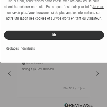
Mesle Flotteur pour Cordes Pencil 9'' 228 x 22 mm
Nous aussi, nous faisons cette chose avec les cookies. Ils nous
4.0
(2 Avis)
aident à améliorer notre site. Est-ce que c'est clair pour toi ?
Je veux
4,99 €
en savoir plus
. Vous trouverez ici de plus amples informations sur
notre utilisation des cookies et sur vos droits en tant qu'utilisateur:
CE QUE DISENT NOS CLIENTS
Ok
Trier par: Les plus récents
Réglages individuels
An****
Bernd
Verified Customer
V
Sehr gut 👍 Sehr zufrieden
Schw
als 
Köln, DE, Il y a 2 jours