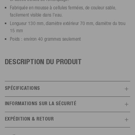
Fabriquée en mousse à cellules fermées, de couleur sable,
facilement visible dans l'eau.
Longueur 130 mm, diamètre extérieur 70 mm, diamètre du trou
15 mm
Poids : environ 40 grammes seulement
DESCRIPTION DU PRODUIT
SPÉCIFICATIONS
Caractéristiques
INFORMATIONS SUR LA SÉCURITÉ
Informations du fabricant
Généralités
EXPÉDITION & RETOUR
Mesle
matériau
100 % mousse
Schulstr.
8-10
Expédition
Toutes infos