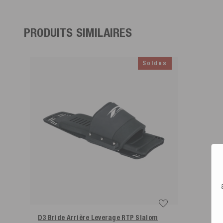
Droit de rétractation de 30 jours
Poids du produit (g)
600
Retours faciles - utilise l'étiquette de retour incluse pour 5,99
PRODUITS SIMILAIRES
Soldes
D3 Bride Arrière Leverage RTP Slalom