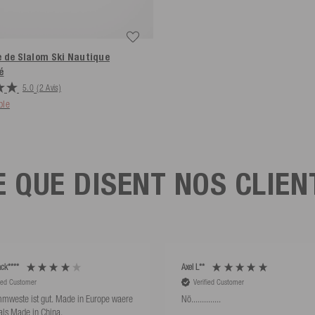
 de Slalom Ski Nautique
é
5.0
(2 Avis)
ble
E QUE DISENT NOS CLIEN
ck****
Axel L**
fied Customer
Verified Customer
mweste ist gut. Made in Europe waere
Nö..............
als Made in China.