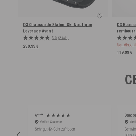
D3 Chausse de Slalom Ski Nautique
D3 Housse
Leverage Avant
rembourr
5.0
(2 Avis)
Non disponi
299,99 €
119,99 €
C
An****
Bernd Sa
Verified Customer
Veri
Sehr gut 👍 Sehr zufrieden
Schwim
besser 