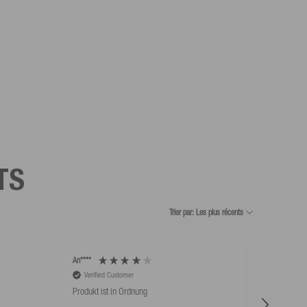
TS
Trier par: Les plus récents
An****
An****
Verified Customer
Verifie
Produkt ist in Ordnung
Hat super