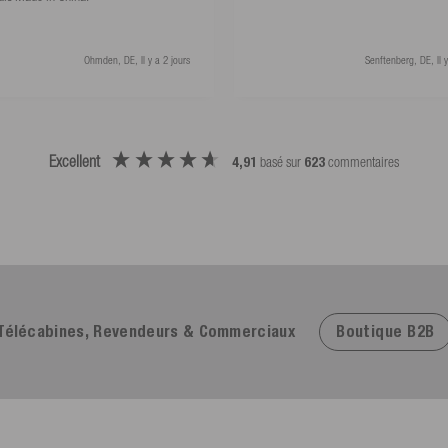
Ohmden, DE, Il y a 2 jours
Senftenberg, DE, Il y
Excellent
4,91
basé sur
623
commentaires
Boutique B2B
Télécabines, Revendeurs & Commerciaux