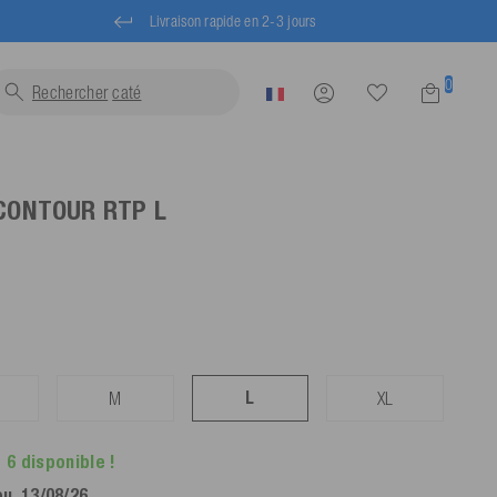
Livraison rapide en 2-3 jours
0
Rechercher
gilets...
 CONTOUR RTP
L
L
M
XL
 6 disponible !
eu. 13/08/26