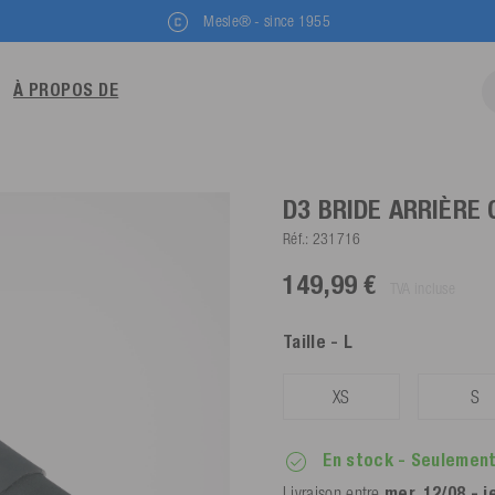
Mesle® - since 1955
À PROPOS DE
D3 BRIDE ARRIÈRE
Réf.:
231716
149,99 €
TVA incluse
Taille
- L
XS
S
En stock
- Seulement
Livraison entre
mer. 12/08 - j