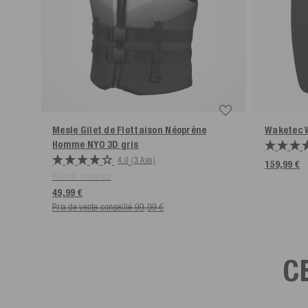
Mesle Gilet de Flottaison Néoprène
Waketec 
Homme NYO 3D
gris
4.0
(3 Avis)
159,99 €
Plus de couleurs
49,99 €
Prix de vente conseillé 99,99 €
C