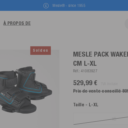
Mesle® - since 1955
À PROPOS DE
Soldes
MESLE PACK WAKEB
CM
L-XL
Réf.:
41083927
529,99 €
TVA incluse
Prix de vente conseillé 80
Taille
- L-XL
XS