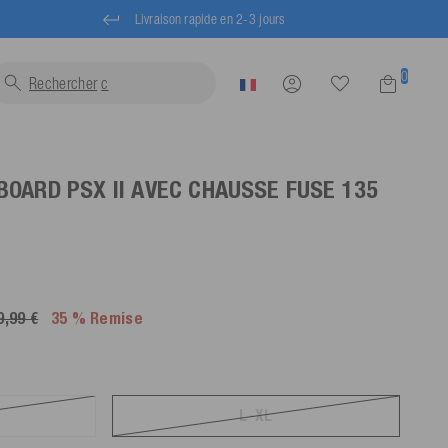
Livraison rapide en 2-3 jours
0
Rechercher
gilets...
OARD PSX II AVEC CHAUSSE FUSE
135
9,99 €
35 % Remise
L-XL