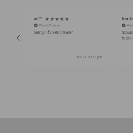
An****
Bernd Sa
Verified Customer
Veri
Sehr gut 👍 Sehr zufrieden
Schwim
besser 
Köln, DE, Il y a 1 jour