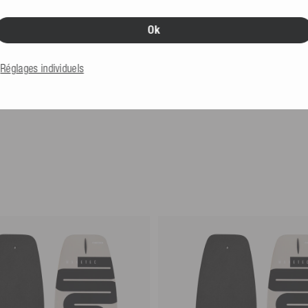
Ok
k Wakeboard PSX II avec
Mesle Pack Wakeboard PSX II a
Core
141 cm
Chausse Core
135 cm
Non disponible
Réglages individuels
499,99 €
te conseillé 779,99 €
Prix de vente conseillé 779,99 €