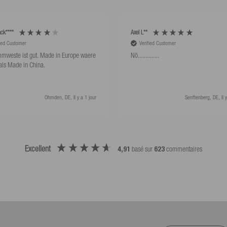
ck****
Axel L**
fied Customer
Verified Customer
mweste ist gut. Made in Europe waere
Nö..............
als Made in China.
Ohmden, DE, Il y a 1 jour
Senftenberg, DE, Il y
Excellent
4,91
basé sur
623
commentaires