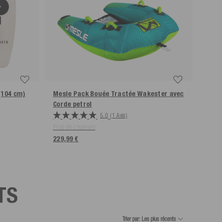
 (104 cm)
Mesle Pack Bouée Tractée Wakester avec
Corde
petrol
5.0
(1 Avis)
Plus de couleurs
229,99 €
TS
Trier par: Les plus récents