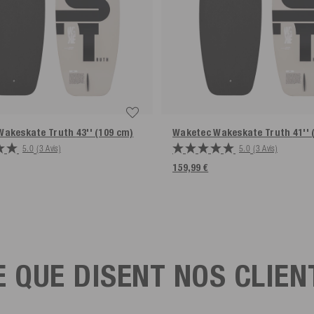
Wakeskate Truth
43'' (109 cm)
Waketec Wakeskate Truth
41''
5.0
(3 Avis)
5.0
(3 Avis)
159,99 €
E QUE DISENT NOS CLIEN