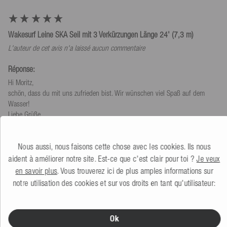
Wakesurf Leine SKA Seil mit 3 Verkürzungen Länge 24' (7,3 m)
L'auteur de cet avis n'a laissé aucun commentaire
Réponse:
Hi Moritz,

schön, dass du mit uns zufrieden bist. Wir wünschen viel Spaß auf dem 
Wasser!

Liebe Grüße

Mesle Team
Nous aussi, nous faisons cette chose avec les cookies. Ils nous
Trouvez-vous cet avis utile ?
Oui
Signaler
Partager
il y a 2 ans
aident à améliorer notre site. Est-ce que c'est clair pour toi ?
Je veux
en savoir plus
. Vous trouverez ici de plus amples informations sur
notre utilisation des cookies et sur vos droits en tant qu'utilisateur:
Ok