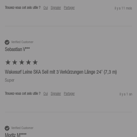
Trouvez-vous cet avis utile ?
Oui
Signaler
Partager
il y a 11 mois
Verified Customer
Sebastian V***
Wakesurf Leine SKA Seil mit 3 Verkürzungen Länge 24' (7,3 m)
Super
Trouvez-vous cet avis utile ?
Oui
Signaler
Partager
il y a 1 an
Verified Customer
Moritz M****