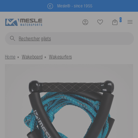
Mesle® - since 1955
0
Rechercher
gilets...
Home
Wakeboard
Wakesurfers