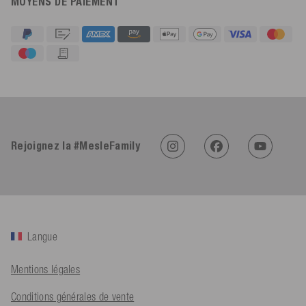
MOYENS DE PAIEMENT
4,91
Évaluation
623
Avis
Rejoignez la #MesleFamily
An****
Client vérifié
Twitter
Sehr gut 👍 Sehr zufrieden
Facebook
Utile
?
Oui
Partager
Köln, DE,
05/08/2026
Langue
Bernd Sack****
Mentions légales
Client vérifié
Schwimmweste ist gut. Made in Europe waere besser als Made
Twitter
Conditions générales de vente
in China.