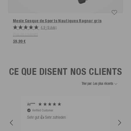
Mesle Casque de Sports Nautiques Ragnar
gris
4.9
(9 Avis)
Plus de couleurs
59,99 €
CE QUE DISENT NOS CLIENTS
Trier par: Les plus récents
An****
Bernd
Verified Customer
V
Sehr gut 👍 Sehr zufrieden
Schw
als 