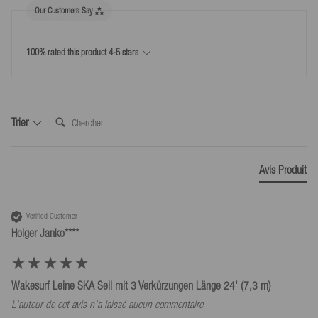
info@mesle.com
Our Customers Say
matériau
cuir PU, 10 % vinyle ; Corde :
+49 7424 602130
Retour
Toutes infos
100 % polyéthylène
100% rated this product 4-5 stars
Droit de rétractation de 30 jours
Réf.:
349156
Retours faciles - utilise l'étiquette de retour incluse pour 5,99 €
ou renvoie toi-même les produits
Dimensions
Chercher:
Trier
35.2
30.3
Avis Produit
10.3
Poids du produit (g)
710
Verified Customer
Holger Janko****
Wakesurf Leine SKA Seil mit 3 Verkürzungen Länge 24' (7,3 m)
L'auteur de cet avis n'a laissé aucun commentaire