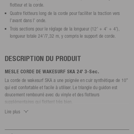
flotteur et la corde.
Quatre flotteurs long de la corde pour faciliter la traction vers
l'avant dans l' onde.
Trois sections pour le réglage de la longueur (12' + 4' + 4'),
longueur totale 24'/7,32 m, y compris le support de corde.
DESCRIPTION DU PRODUIT
MESLE CORDE DE WAKESURF SKA 24' 3-Sec.
La corde de wakesurf SKA a une poignée en cuir synthétique de 10"
qui est confortable et facile à utiliser. Le triangle du guidon est
doucement rembourré avec du vinyle et des flotteurs
supplémentaires qui flottent très bien.
La corde de wakesurf a trois sections pour que vous puissiez ajuster
Lire plus
la longueur de la corde (12' + 4' + 4'). La longueur totale est de
24'/7,32 m, la longueur parfaite pour le wakesurf derrière le bateau.
Quatre flotteurs supplémentaires et des nœuds le long de la corde