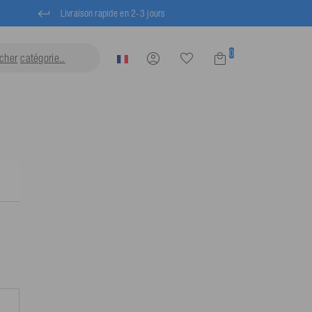
Livraison rapide en 2-3 jours
0
cher
catég