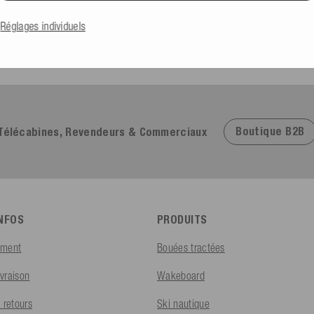
Par la présente, je confirme avoir lu la
Déclaration de confidentialité
.
Réglages individuels
S'inscrire
Boutique B2B
Télécabines, Revendeurs & Commerciaux
INFOS
PRODUITS
ement
Bouées tractées
ivraison
Wakeboard
 retours
Ski nautique