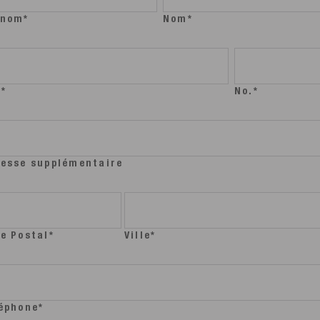
énom*
Nom*
*
No.*
esse supplémentaire
e Postal*
Ville*
éphone*