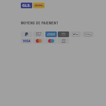
MOYENS DE PAIEMENT
4,91
Évaluation
623
Avis
An****
Client vérifié
Twitter
Sehr gut 👍 Sehr zufrieden
Facebook
Utile
?
Oui
Partager
Köln, DE,
05/08/2026
Bernd Sack****
Client vérifié
Schwimmweste ist gut. Made in Europe waere besser als Made
Twitter
in China.
Facebook