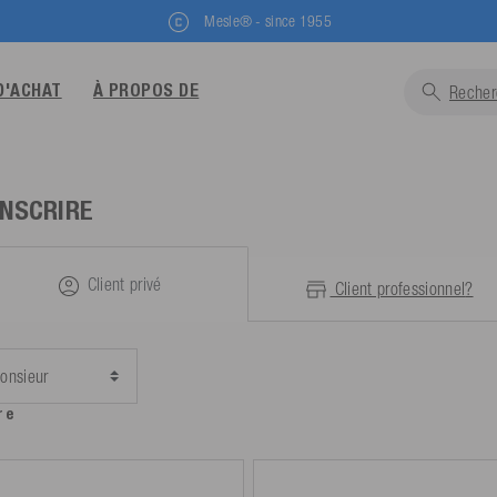
Mesle® - since 1955
D'ACHAT
À PROPOS DE
Recher
INSCRIRE
Client privé
Client professionnel
?
re